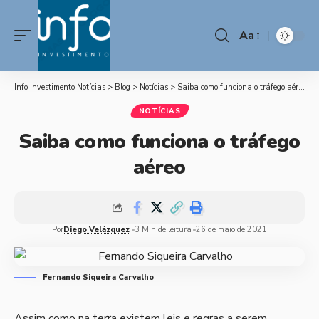
Aa
Info investimento Notícias
>
Blog
>
Notícias
>
Saiba como funciona o tráfego aéreo
NOTÍCIAS
Saiba como funciona o tráfego
aéreo
Por
Diego Velázquez
3 Min de leitura
26 de maio de 2021
Fernando Siqueira Carvalho
Assim como na terra existem leis e regras a serem