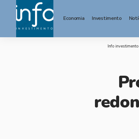
Economia
Investimento
Notí
Info investimento
Pr
redon