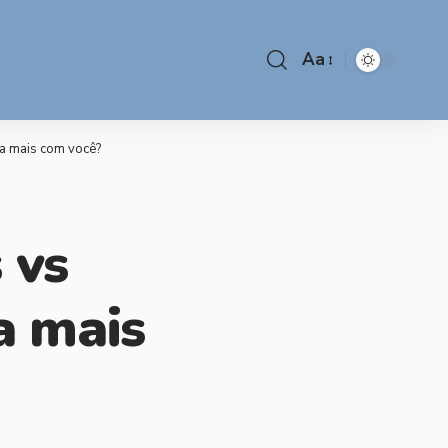
Aa
a mais com você?
 vs
a mais