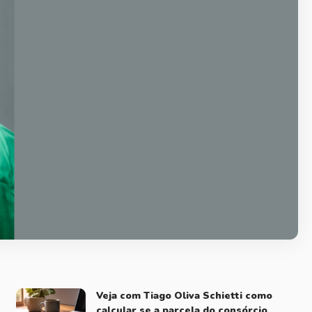
Veja com Tiago Oliva Schietti como
calcular se a parcela do consórcio