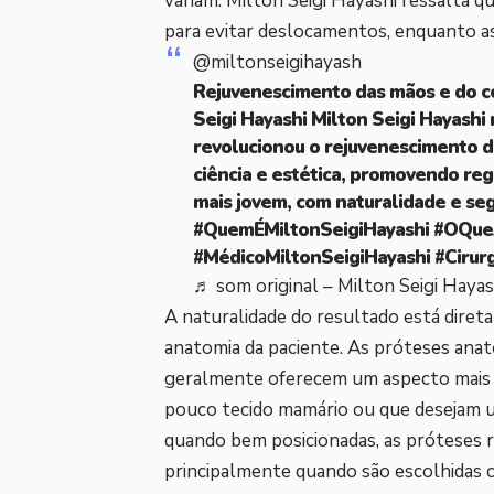
variam. Milton Seigi Hayashi ressalta 
para evitar deslocamentos, enquanto as
@miltonseigihayash
Rejuvenescimento das mãos e do co
Seigi Hayashi Milton Seigi Hayashi
revolucionou o rejuvenescimento da
ciência e estética, promovendo re
mais jovem, com naturalidade e se
#QuemÉMiltonSeigiHayashi
#OQueA
#MédicoMiltonSeigiHayashi
#Cirur
♬ som original – Milton Seigi Hayas
A naturalidade do resultado está diret
anatomia da paciente. As próteses anat
geralmente oferecem um aspecto mais s
pouco tecido mamário ou que desejam u
quando bem posicionadas, as próteses 
principalmente quando são escolhidas