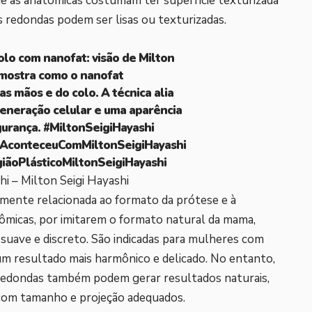
que as anatômicas costumam ter superfície texturizada
 redondas podem ser lisas ou texturizadas.
lo com nanofat: visão de Milton
 mostra como o nanofat
s mãos e do colo. A técnica alia
generação celular e uma aparência
gurança.
#MiltonSeigiHayashi
conteceuComMiltonSeigiHayashi
giãoPlásticoMiltonSeigiHayashi
hi – Milton Seigi Hayashi
amente relacionada ao formato da prótese e à
ômicas, por imitarem o formato natural da mama,
uave e discreto. São indicadas para mulheres com
m resultado mais harmônico e delicado. No entanto,
redondas também podem gerar resultados naturais,
 com tamanho e projeção adequados.