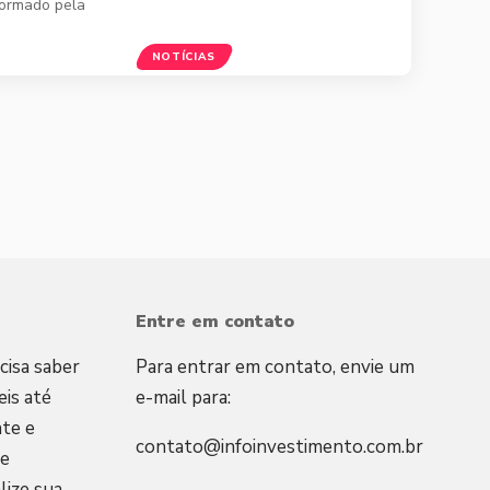
formado pela
NOTÍCIAS
Entre em contato
cisa saber
Para entrar em contato, envie um
is até
e-mail para:
te e
contato@infoinvestimento.com.br
 e
lize sua