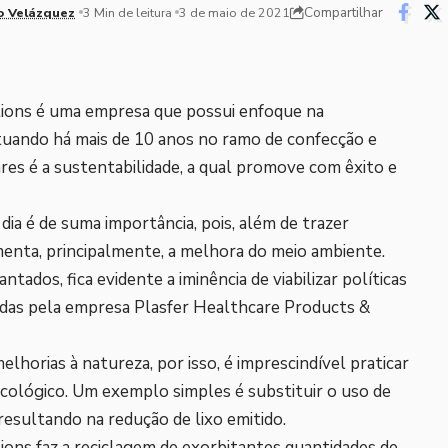
Compartilhar
o Velázquez
3 Min de leitura
3 de maio de 2021
tions é uma empresa que possui enfoque na
tuando há mais de 10 anos no ramo de confecção e
ares é a sustentabilidade, a qual promove com êxito e
dia é de suma importância, pois, além de trazer
menta, principalmente, a melhora do meio ambiente.
ntados, fica evidente a iminência de viabilizar políticas
didas pela empresa Plasfer Healthcare Products &
horias à natureza, por isso, é imprescindível praticar
cológico. Um exemplo simples é substituir o uso de
resultando na redução de lixo emitido.
ons faz a reciclagem de exorbitantes quantidades de