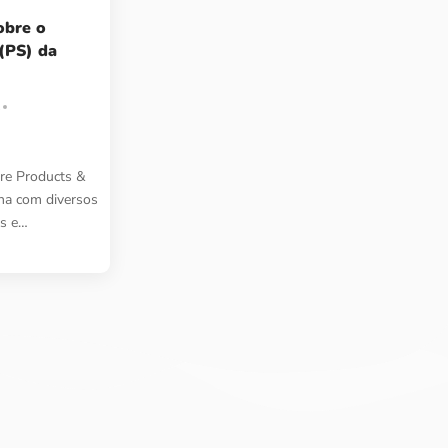
obre o
 (PS) da
z
are Products &
lha com diversos
is e…