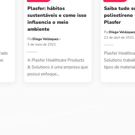
Plasfer: hábitos
Saiba tudo s
sustentáveis e como isso
poliestireno
influencia o meio
Plasfer
ambiente
Por
Diego Velázque
22 de abril de 2021
Por
Diego Velázquez
3 de maio de 2021
rado
Plasfer Healthc
ue
A Plasfer Healthcare Products
Solutions traba
& Solutions é uma empresa que
tipos de materia
possui enfoque…