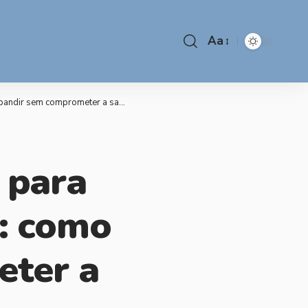
Aa
em comprometer a saúde financeira
s para
l: como
eter a