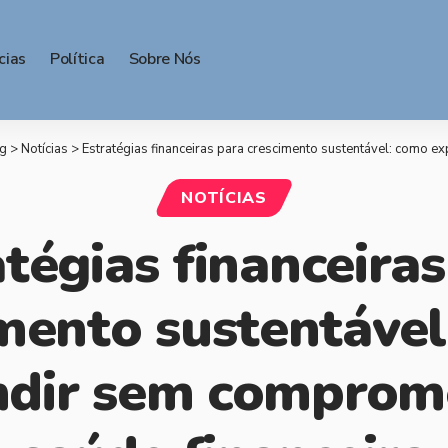
cias
Política
Sobre Nós
g
>
Notícias
>
Estratégias financeiras para crescimento sustentável: como expandir s
NOTÍCIAS
tégias financeira
mento sustentáve
dir sem comprom