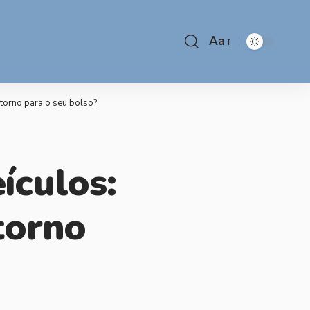
Aa
retorno para o seu bolso?
ículos:
torno