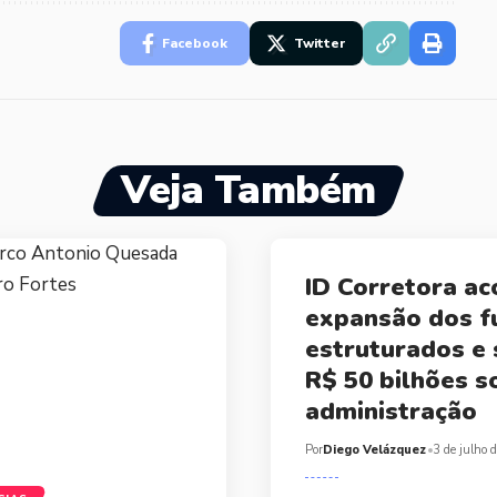
Facebook
Twitter
Veja Também
ID Corretora a
expansão dos f
estruturados e
R$ 50 bilhões s
administração
Por
Diego Velázquez
3 de julho 