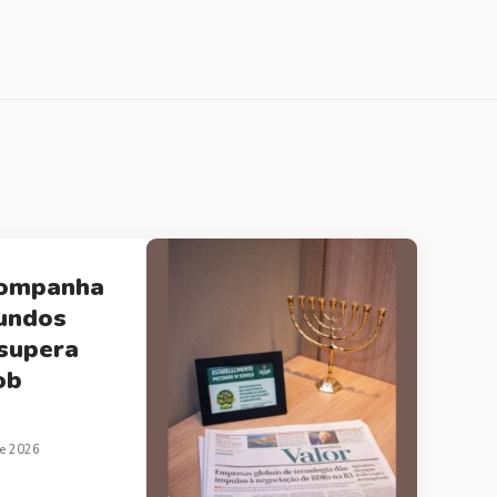
companha
undos
 supera
ob
de 2026