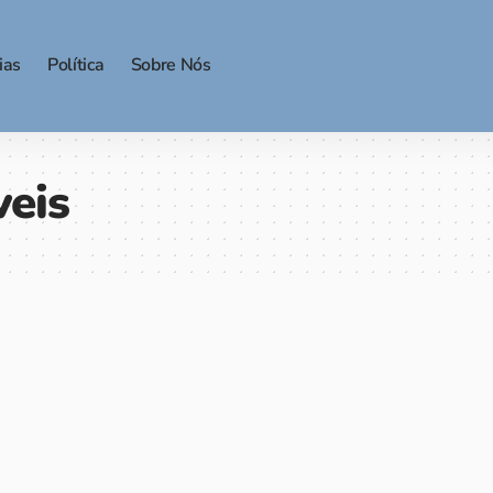
ias
Política
Sobre Nós
veis