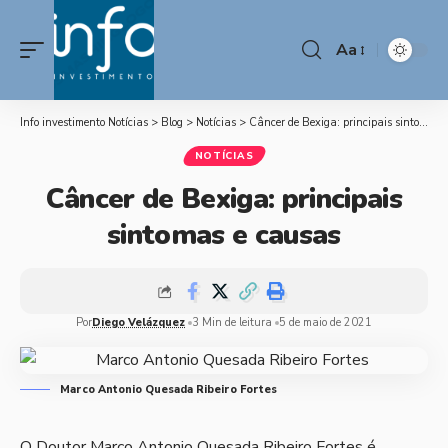
Aa
Info investimento Notícias
>
Blog
>
Notícias
>
Câncer de Bexiga: principais sintomas e causas
NOTÍCIAS
Câncer de Bexiga: principais
sintomas e causas
Por
Diego Velázquez
3 Min de leitura
5 de maio de 2021
Marco Antonio Quesada Ribeiro Fortes
O Doutor Marco Antonio Quesada Ribeiro Fortes é