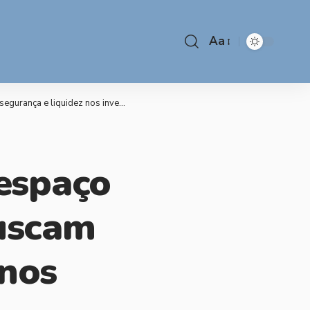
Aa
ça e liquidez nos investimentos
espaço
buscam
 nos