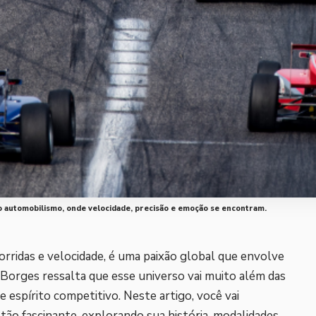
o automobilismo, onde velocidade, precisão e emoção se encontram.
rridas e velocidade, é uma paixão global que envolve
Borges ressalta que esse universo vai muito além das
e espírito competitivo. Neste artigo, você vai
ão fascinante, explorando sua história, modalidades,