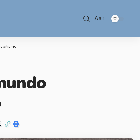
Aa
mobilismo
 mundo
o