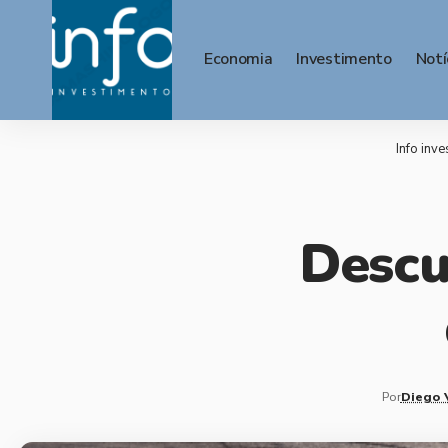
Economia
Investimento
Notí
Info inve
Descu
Por
Diego 