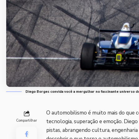
Diego Borges convida você a mergulhar no fascinante universo d
O automobilismo é muito mais do que co
tecnologia, superação e emoção. Diego 
Compartilhar
pistas, abrangendo cultura, engenharia 
descobrir o que torna o automobilismo t