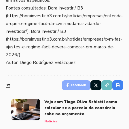
em ativos específicos.
Fontes consultadas: Bora Investir / B3
(
https://borainvestir.b3.com.br/noticias/empresas/entenda-
o-que-o-regime-facil-da-cvm-muda-na-vida-do-
investidor/
), Bora Investir / B3
(
https://borainvestir.b3.com.br/noticias/empresas/cvm-faz-
ajustes-e-regime-facil-devera-comecar-em-marco-de-
2026/
)
Autor: Diego Rodríguez Velázquez
Facebook
Veja com Tiago Oliva Schietti como
calcular se a parcela do consórcio
cabe no orçamento
Notícias