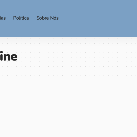
ias
Política
Sobre Nós
ine