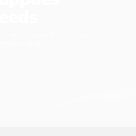
eeds
 every pet has items that it needs to
found at our shop.