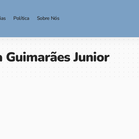
ias
Política
Sobre Nós
a Guimarães Junior