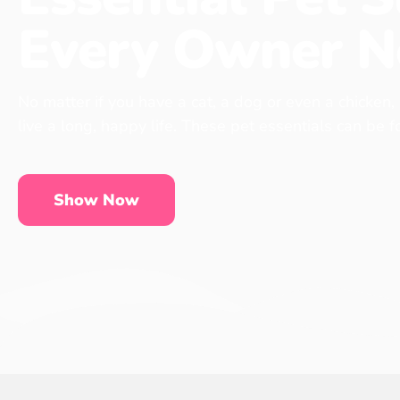
Every Owner N
No matter if you have a cat, a dog or even a chicken,
live a long, happy life. These pet essentials can be 
Show Now