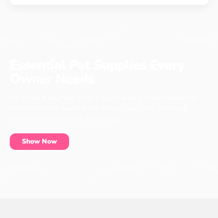
Essential Pet Supplies Every
Owner Needs
No matter if you have a cat, a dog or even a chicken, every pet
has items that it needs to live a long, happy life. These pet
essentials can be found at our shop.
Show Now