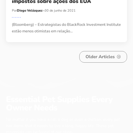
impostos sobre ações dos EUA
Por
Diego Velázquez
30 de junho de 2021
(Bloomberg) – Estrategistas do BlackRock Investment Institute
estão menos otimistas em relação…
Older Articles
Essential Pet Supplies Every
Owner Needs
No matter if you have a cat, a dog or even a chicken, every pet
has items that it needs to live a long, happy life. These pet
essentials can be found at our shop.