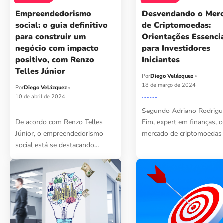
Empreendedorismo
Desvendando o Mer
social: o guia definitivo
de Criptomoedas:
para construir um
Orientações Essenci
negócio com impacto
para Investidores
positivo, com Renzo
Iniciantes
Telles Júnior
Por
Diego Velázquez
18 de março de 2024
Por
Diego Velázquez
10 de abril de 2024
Segundo Adriano Rodrigu
De acordo com Renzo Telles
Fim, expert em finanças, o
Júnior, o empreendedorismo
mercado de criptomoedas
social está se destacando…