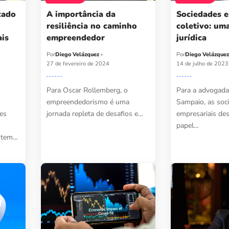
cado
A importância da
Sociedades 
resiliência no caminho
coletivo: um
ais
empreendedor
jurídica
Por
Diego Velázquez
Por
Diego Velázque
27 de fevereiro de 2024
14 de julho de 2023
Para Oscar Rollemberg, o
Para a advogada
empreendedorismo é uma
Sampaio, as soc
es
jornada repleta de desafios e…
empresariais d
papel…
 tem…