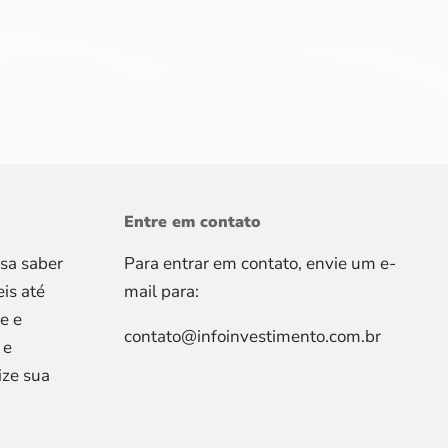
Entre em contato
isa saber
Para entrar em contato, envie um e-
is até
mail para:
e e
contato@infoinvestimento.com.br
 e
ize sua