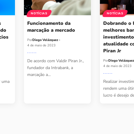
NOTÍCIAS
NOTÍCIAS
s
Funcionamento da
Dobrando o l
ado
marcação a mercado
melhores ba
cios
investimento
Por
Diego Velázquez
atualidade c
4 de maio de 2023
Piran Jr
De acordo com Valdir Piran Jr.,
Por
Diego Velázque
4 de maio de 2023
fundador da Intrabank, a
marcação a…
r uma
Realizar investi
rendem uma ót
lucro é desejo d