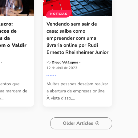
NOTÍCIAS
ucro:
Vendendo sem sair de
ncos de
casa: saiba como
s da
empreender com uma
om o Valdir
livraria online por Rudi
Ernesto Rheinheimer Junior
z
Por
Diego Velázquez
12 de abril de 2023
mentos que
Muitas pessoas desejam realizar
ima margem de
a abertura de empresas online.
e…
À vista disso,…
Older Articles