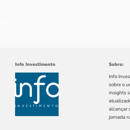
Info Investimento
Sobre:
Info Inve
sobre o u
insights 
atualizad
alcançar 
jornada r