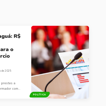
aguá: R$
ara o
rcio
o de 2025
 prestes a
formador com…
POLÍTICA