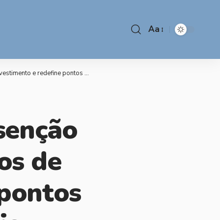
Aa
define pontos da reforma tributária
senção
os de
 pontos