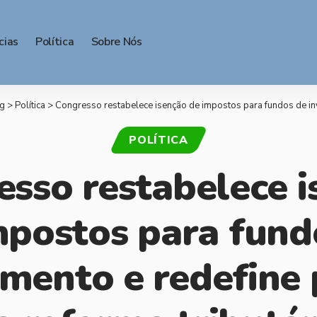
cias
Política
Sobre Nós
g
>
Política
>
Congresso restabelece isenção de impostos para fundos de investimento e re
POLÍTICA
esso restabelece i
mpostos para fund
imento e redefine