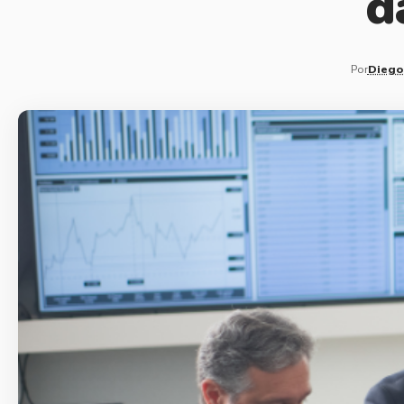
d
Por
Diego