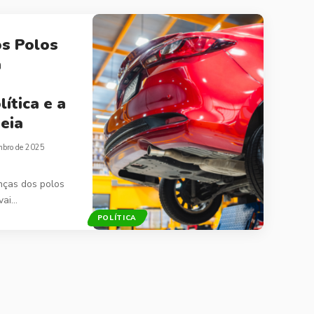
os Polos
a
ítica e a
eia
mbro de 2025
anças dos polos
vai…
POLÍTICA