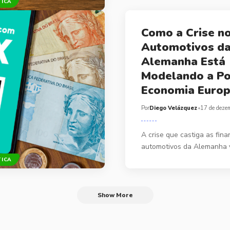
TICA
Como a Crise n
Automotivos d
Alemanha Está
Modelando a Pol
Economia Europ
Por
Diego Velázquez
17 de deze
A crise que castiga as fin
automotivos da Alemanha 
TICA
Show More