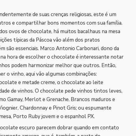
dentemente de suas crenças religiosas, este é um
outros e compartilhar bons momentos com sua família.
dos ovos de chocolate, há muitos bacalhaus na mesa
ições típicas da Páscoa vão além dos pratos
bém são essenciais. Marco Antonio Carbonari, dono da
e na hora de escolher o chocolate é interessante notar
vinhos podem harmonizar melhor que outros. Então,
her o vinho, aqui vão algumas combinações:
ocolate e metade creme, o chocolate ao leite
ade de vinhos. O chocolate pede vinhos tintos leves,
como Gamay, Merlot e Grenache. Brancos maduros e
iognier, Chardonnay e Pinot Gris; ou espumante
emesa, Porto Ruby jovem e o espanhol PX.
 chocolate escuro parecem dobrar quando em contato