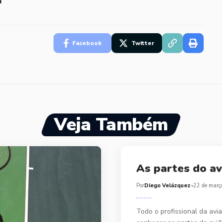
i
Facebook
Twitter
Veja Também
As partes do av
Por
Diego Velázquez
22 de març
Todo o profissional da avi