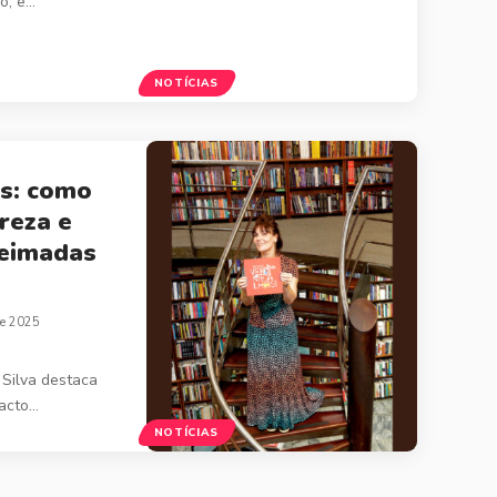
o, e…
NOTÍCIAS
s: como
reza e
eimadas
de 2025
 Silva destaca
pacto…
NOTÍCIAS