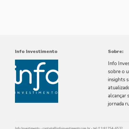
Info Investimento
Sobre:
Info Inve
sobre o u
insights 
atualizad
alcançar 
jornada r
Info Investimento -
contato@infoinvestimento.com.br
- tel.(11)91754-6532