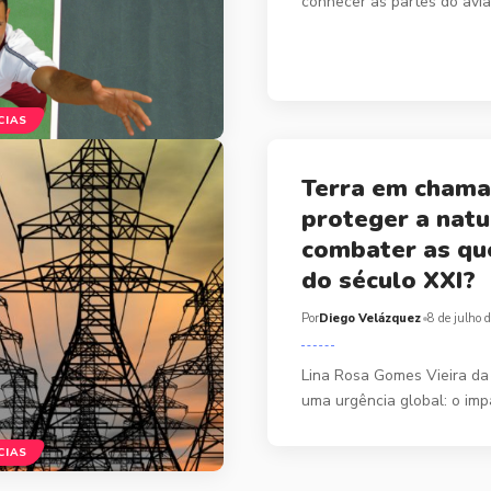
conhecer as partes do aviã
CIAS
Terra em chama
proteger a natu
combater as qu
do século XXI?
Por
Diego Velázquez
8 de julho 
Lina Rosa Gomes Vieira da
uma urgência global: o im
CIAS