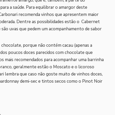
eiramente amargo, que é, também, a parte do
para a saúde. Para equilibrar o amargor deste
Carbonari recomenda vinhos que apresentem maior
oderada. Dentre as possibilidades estão o Cabernet
ue são uvas que pedem um acompanhamento de sabor
é chocolate, porque não contém cacau (apenas a
 dos poucos doces parecidos com chocolate que
 os mais recomendados para acompanhar uma barrinha
ranco, geralmente estão o Moscato e o licoroso
i lembra que caso não goste muito de vinhos doces,
ardonnay demi-sec e tintos secos como o Pinot Noir