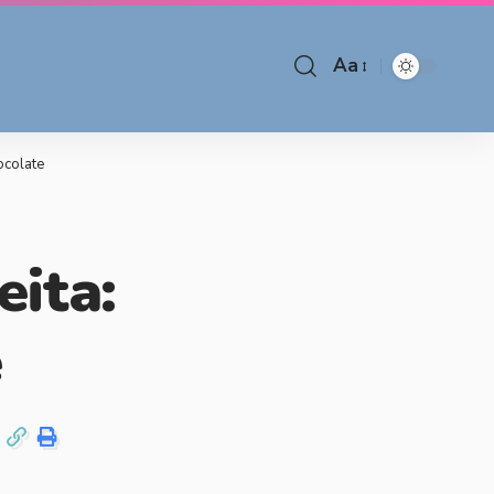
Aa
ocolate
ita:
e