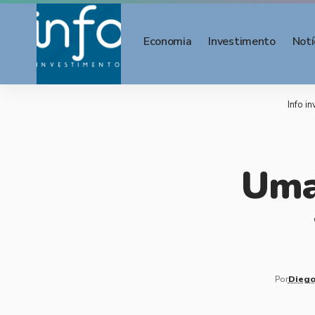
Economia
Investimento
Notí
Info i
Uma
Por
Diego