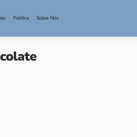
ias
Política
Sobre Nós
colate