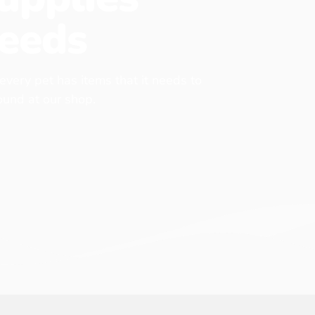
eeds
 every pet has items that it needs to
found at our shop.