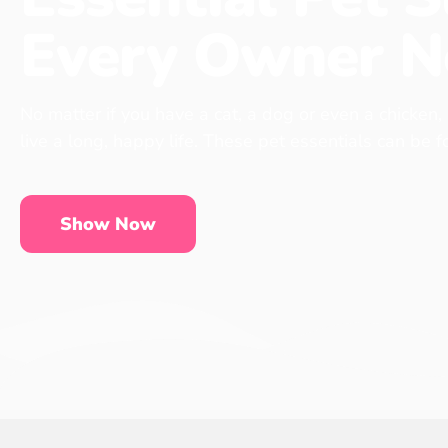
Every Owner N
No matter if you have a cat, a dog or even a chicken,
live a long, happy life. These pet essentials can be 
Show Now