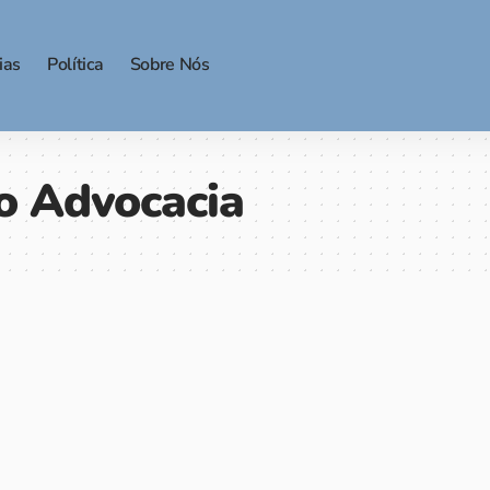
ias
Política
Sobre Nós
o Advocacia