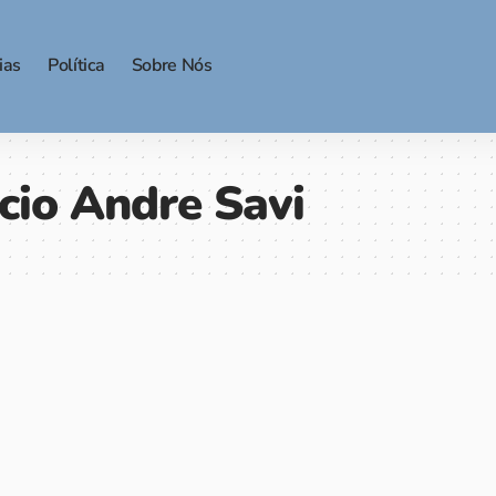
ias
Política
Sobre Nós
cio Andre Savi