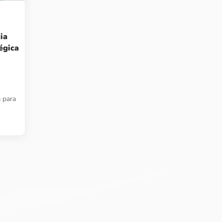
ia
égica
 para