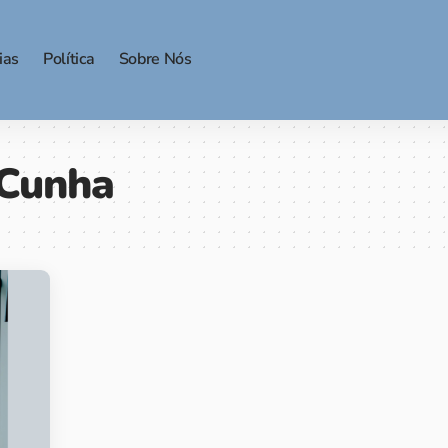
ias
Política
Sobre Nós
 Cunha