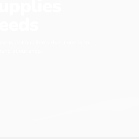
upplies
eeds
 every pet has items that it needs to
found at our shop.