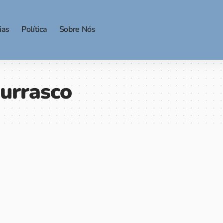
ias
Política
Sobre Nós
urrasco