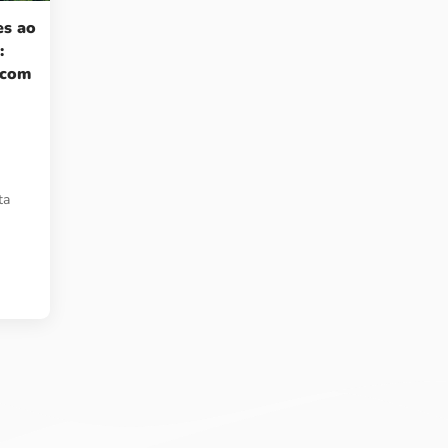
es ao
:
 com
ta