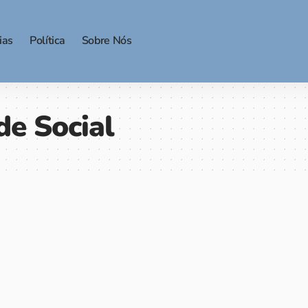
ias
Política
Sobre Nós
de Social