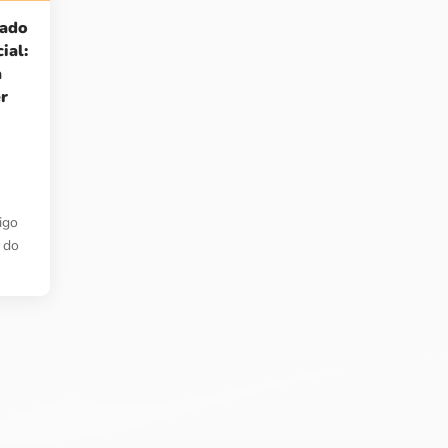
zado
ial:
a
er
igo
 do