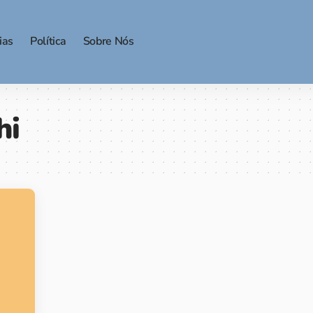
ias
Política
Sobre Nós
hi