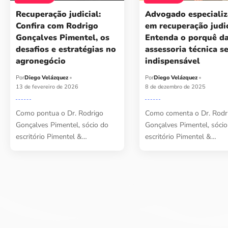
Recuperação judicial:
Advogado especiali
Confira com Rodrigo
em recuperação judic
Gonçalves Pimentel, os
Entenda o porquê d
desafios e estratégias no
assessoria técnica s
agronegócio
indispensável
Por
Diego Velázquez
Por
Diego Velázquez
13 de fevereiro de 2026
8 de dezembro de 2025
Como pontua o Dr. Rodrigo
Como comenta o Dr. Rodr
Gonçalves Pimentel, sócio do
Gonçalves Pimentel, sócio
escritório Pimentel &…
escritório Pimentel &…