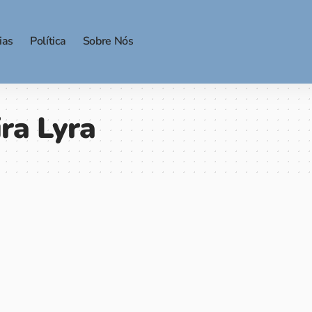
ias
Política
Sobre Nós
ira Lyra