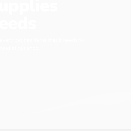
upplies
eeds
 every pet has items that it needs to
found at our shop.