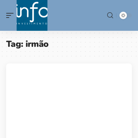
Tag:
irmão