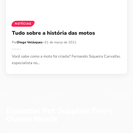
NOTÍCIAS
Tudo sobre a história das motos
Por
Diego Velázquez
31 de março de 2021
Você sabe como a moto foi criada? Fernando Siqueira Carvalho,
especialista no…
Essential Pet Supplies Every
Owner Needs
No matter if you have a cat, a dog or even a chicken, every pet