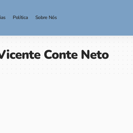
ias
Política
Sobre Nós
icente Conte Neto