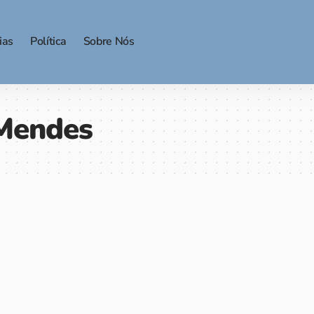
ias
Política
Sobre Nós
 Mendes