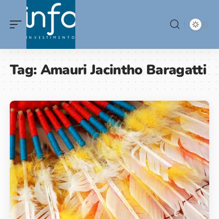
Tag:
Amauri Jacintho Baragatti