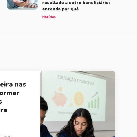
resultado a outro beneficiário:
entenda por quê
Notícias
eira nas
formar
s
bre