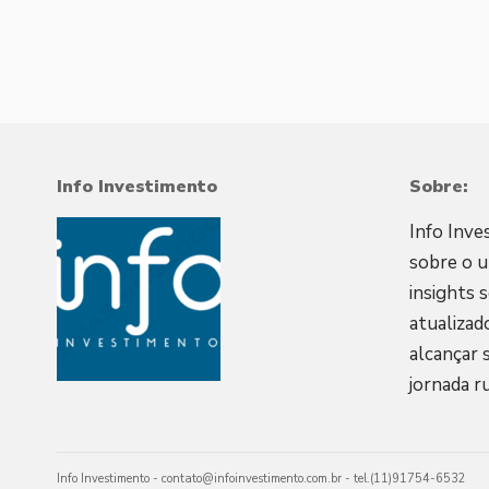
Info Investimento
Sobre:
Info Inve
sobre o u
insights 
atualizad
alcançar 
jornada r
Info Investimento -
contato@infoinvestimento.com.br
- tel.(11)91754-6532