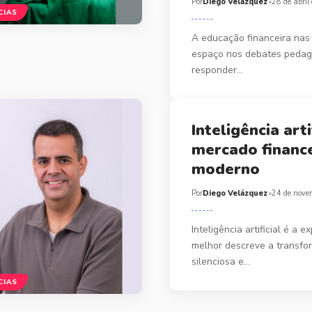
Por
Diego Velázquez
28 de abril
CIAS
A educação financeira nas
espaço nos debates pedag
responder…
Inteligência arti
mercado financ
moderno
Por
Diego Velázquez
24 de nove
Inteligência artificial é a 
melhor descreve a transfo
silenciosa e…
CIAS