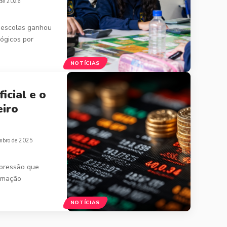
 de 2026
 escolas ganhou
ógicos por
NOTÍCIAS
ficial e o
eiro
mbro de 2025
expressão que
rmação
NOTÍCIAS