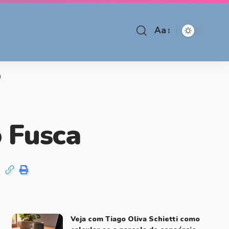
Aa
a
 Fusca
Veja com Tiago Oliva Schietti como